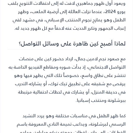
ويعود أول ظهور جماهيري لافت له إلى احتفالات التتويج بلقب
يورو 2024، عندما نزلت العائلة إلى أرضية الملعب، وظهر
الطفل وهو يمازح نجوم المنتخب الإسباني، في مشهد لقي
إعجاب الجمهور وتكرر الحديث عنه لاحقاً مع كل ظهور جديد له.
لماذا أصبح كين ظاهرة على وسائل التواصل؟
مع صعود نجم لامين جمال، ازداد حضور كين على منصات
التواصل الاجتماعي، إذ بدأت صوره ومقاطع الفيديو الخاصة به
تنتشر على نطاق واسع، خصوصاً تلك التي يظهر فيها وهو
يرقص مع شقيقه على تطبيق تيك توك، أو يشاركه التدرب
في حديقة المنزل، أو يشارك في لحظات احتفالية مرتبطة
ببرشلونة ومنتخب إسبانيا.
كما ظهر الطفل في مناسبات مختلفة وهو يردد النشيد
الرسمي لبرشلونة، ويداعب تميمة النادي المعروفة باسم
القط كات، إلى جانب لقطات جمعته بنيكو ويليامز، مهاجم