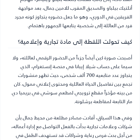
أتلتيك بيلباو والصديق المقرب للامين جمال، بعد مواجهة
الفريقين في الدوري، وهو ما جعل حضوره يتجاوز كونه مجرد
فرد من العائلة إلى شخصية يتابعها الجمهور باهتمام.
كيف تحولت اللقطة إلى مادة تجارية وإعلامية؟
أصبحت صورة كين أيضاً جزءاً من الحضور الرقمي لعائلته، ولا
سيما على حساب شيلا إيبانا في منصة إنستغرام، الذي
يتجاوز عدد متابعيه 700 ألف شخص، حيث تظهر منشورات
تجمع بين تفاصيل الحياة العائلية ومحتوى إعلاني ممول، كان
من بينه مؤخراً مقطع ترويجي لمطعم سوشي في بريميا دي
مار التابعة لمقاطعة برشلونة.
وفي هذا السياق، أفادت مصادر مطلعة من محيط جمال بأن
شركات وعلامات تجارية بدأت بالفعل التواصل مع إدارة أعماله،
من أجل بحث فرص رعاية وشراكات قد تستهدف الطفل في