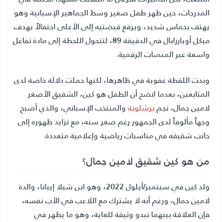
المدرجات، حين ظهر طفل صغير وسط الجماهير الإسبانية وهو
يهتف بحماس شديد، ويرفع قبضتيه إلى الأعلى احتفالاً بهدف
ميكل أويارزابال في الدقيقة 89، لتتحول اللحظة إلى مادة تفاعل
واسعة عبر المنصات الرقمية.
وبدت اللقطة عفوية في ظاهرها، لكنها حملت دلالة خاصة لدى
المتابعين، بعدما اتضح أن الطفل هو كين، الشقيق الأصغر
لامين جمال، نجم
برشلونة
والمنتخب الإسباني، والذي أصبح
وجهاً مألوفاً لدى الجمهور رغم صغر سنه، مع تزايد ظهوره إلى
جانب شقيقه في مناسبات رياضية وإعلامية متعددة.
من هو كين شقيق لامين جمال؟
ولد كين في سبتمبر/أيلول 2022، وهو ابن شيلا إيبانا، والدة
لامين جمال، ورغم أنه لا يشترك مع اللاعب في الأب نفسه،
فإن العلاقة بينهما تبدو وثيقة للغاية، وهو ما يظهر في