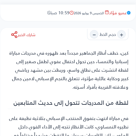
عمرو فؤاد
10:59 صباحًا
الخميس 9 يوليو 2026
−
+
حجم الخط
شارك الخبر
كين
، خطف أنظار الجماهير مجدداً بعد ظهوره في مدرجات مباراة
إسبانيا والنمسا، حين تحول احتفال عفوي لطفل صغير إلى
لقطة انتشرت على نطاق واسع، وربطت بين مشهد رياضي
كبير وحكاية عائلية مؤثرة، تتعلق بالنجم الإسباني لامين جمال
وعلاقته القريبة بأفراد أسرته.
لقطة من المدرجات تتحول إلى حديث المتابعين
في مباراة انتهت بتفوق المنتخب الإسباني بثلاثية نظيفة على
نظيره النمساوي، كانت الأنظار تتجه إلى الأداء القوي داخل
الملعب، لكن الكاميرات سرعان ما التقطت مشهداً مختلفاً في