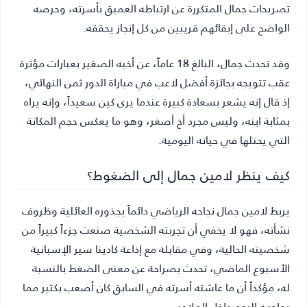
تصريحات جمال المتكررة عن ارتباطه العميق بأسرته، وحرصه
الواضح على إبقائهم قريبين من كل إنجاز يحققه.
وقد تحدث جمال، البالغ 18 عاماً، عن أخيه الصغير بعبارات مؤثرة
عقب تتويجه بجائزة أفضل لاعب في مباراة الدور ثمن النهائي،
إذ قال إنه يشعر بسعادة كبيرة عندما يرى كين سعيداً، وإنه يراه
بمثابة ابنه، وليس مجرد أخ أصغر، وهو ما يعكس حجم المكانة
التي يحتلها في حياته اليومية.
كيف ينظر لامين جمال إلى الضغوط؟
يربط لامين جمال نجاحه الرياضي دائماً بجذوره العائلية وظروف
نشأته، فهو لا يخفي أن تجربته الشخصية صنعت جزءاً كبيراً من
شخصيته الحالية، وفي مقابلة مع إذاعة كادينا سير الإسبانية
الأسبوع الماضي، تحدث بصراحة عن معنى الضغط بالنسبة
له، مؤكداً أن ما عاشته أسرته في السابق كان أصعب بكثير مما
يواجهه اليوم داخل الملاعب.