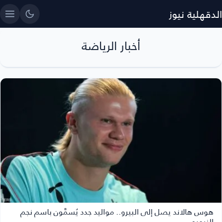
الدقهلية نيوز
أخبار الرياضة
هوس هالاند يصل إلى البيرو.. مواليد جدد يُسمَّون باسم نجم
النرويج