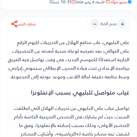
عمرو فؤاد
10:35 صباحًا
الأربعاء 8 يوليو 2026
−
+
حجم الخط
شارك الخبر
علي البليهي
، غاب مدافع الهلال عن التدريبات لليوم الرابع
على التوالي، بعد تعرضه لوعكة صحية أبعدته عن التحضيرات
الجارية استعدادًا للموسم الجديد، في وقت يواصل فيه الفريق
برنامجه الإعدادي تحت قيادة المدرب الإيطالي سيموني إنزاجي،
وسط متابعة دقيقة لحالة اللاعب وموعد عودته إلى المجموعة.
غياب متواصل للبليهي بسبب الإنفلونزا
تواصل غياب علي البليهي عن تدريبات الهلال التي انطلقت
السبت، حيث لم يشارك في الحصص التدريبية الخاصة بأيام
التحضير الأولى، وذلك بسبب إصابته بالإنفلونزا، وفق ما
كشفت عنه مصادر خاصة لـ«الرياضية»، وأشارت المصادر