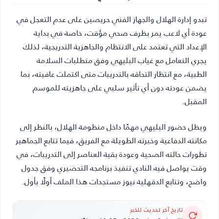
تبدو إدارة الهلال والجهاز الفني حريصين على عدم التعجل في
عودة أي لاعب يمر بظرف صحي مؤقت، خاصة في بداية
الإعداد التي تعتمد على الانتظام والجاهزية التدريجية، لذلك
يجري التعامل مع غياب البليهي وفق متطلبات السلامة
الطبية، مع انتظار التحاقه بالتدريبات متى اكتملت عافيته، بما
يضمن عودته دون أي تأثير سلبي على جاهزيته للموسم
المقبل.
ويظل حضور البليهي مهمًا داخل منظومة الهلال، بالنظر إلى
مكانته الدفاعية وخبرته الطويلة مع الفريق، فيما تتابع الجماهير
تطورات حالته الصحية وعودة بقية العناصر إلى التدريبات، في
وقت يواصل فيه النادي تنفيذ برنامجه التحضيري وفق جدول
واضح، وتتابع
الدقهلية نيوز
مستجدات هذا الملف أولًا بأول.
تاريخ آخر تحديث للخبر