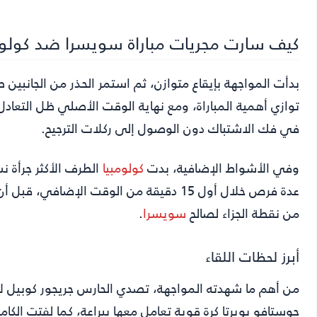
كيف سارت مجريات مباراة سويسرا ضد كولوم
بدأت المواجهة بإيقاع متوازن، ثم استمر الحذر من الجانبي
توازي أهمية المباراة، ومع نهاية الوقت الأصلي ظل التعادل 
في فك الاشتباك دون الوصول إلى ركلات الترجيح.
وفي الأشواط الإضافية، بدت
كولومبيا
الطرف الأكثر جرأة نس
عدة فرص خلال أول 15 دقيقة من الوقت الإض
من نقطة الجزاء لصالح
سويسرا
.
أبرز لحظات اللقاء
جوستافو بويرتا كرة قوية تعامل معها ببراعة، كما لفتت الكام