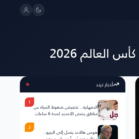
أخبار ترند
1
الدقهلية.. تخفيض ضغوط المياه عن
مناطق بتمي الأمديد لمدة 6 ساعات
2
هوس هالاند يصل إلى البيرو..
مواليد جدد يُسمَّون باسم نجم