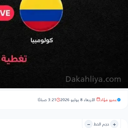
عمرو فؤاد
الأربعاء 8 يوليو 2026
3:21 صباحًا
−
+
حجم الخط