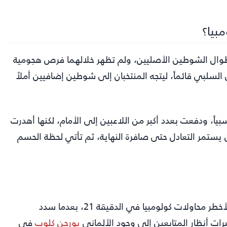
بيا؟
ن طوال الشوطين الأصليين، ولم تظهر خلالهما فرص هجومية
السلبي قائماً، ليتجه المنتخبان إلى شوطين إضافيين أملاً
بياً، ودفعت بعدد أكبر من اللاعبين إلى الأمام، لكنها أهدرت
افي، قبل أن يستمر التعادل حتى صافرة النهاية، ثم تأتي لحظة الحسم
من أهم ما شهدته المواجهة، تصدي الحارس جريجور كوبيل لأخطر محاولات كولومبيا في الدقيقة 21، بعدما سدد
يرات أنظار المتابعين إلى وجود الألماني
يورجن كلوب
في