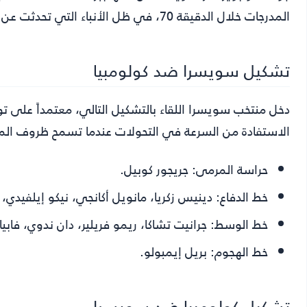
المدرجات خلال الدقيقة 70، في ظل الأنباء التي تحدثت عن اقترابه من تدريب منتخب ألمانيا.
تشكيل سويسرا ضد كولومبيا
دخل منتخب سويسرا اللقاء بالتشكيل التالي، معتمداً على 
الاستفادة من السرعة في التحولات عندما تسمح ظروف المبا
حراسة المرمى:
جريجور كوبيل.
خط الدفاع:
دينيس زكريا، مانويل أكانجي، نيكو إيلفيدي، ر
خط الوسط:
جرانيت تشاكا، ريمو فريلير، دان ندوي، فابيا
خط الهجوم:
بريل إيمبولو.
تشكيل كولومبيا ضد سويسرا