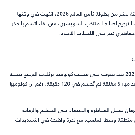
، شهدت مواجهة مثيرة ضمن دور الستة عشر من بطولة كأس العالم 2026، انتهت في وقتها
لترجيح لصالح المنتخب السويسري، في لقاء اتسم بالحذر
اهيري كبير حتى اللحظات الأخيرة.
ي
نجح منتخب سويسرا في بلوغ دور الثمانية من كأس العالم 2026 بعد تفوقه على منتخب كولومبيا بركلات الترجيح بنتيجة
4-3، ليضرب موعداً مع منتخب الأرجنتين، وجاء هذا التأهل بعد مباراة مغلقة لم تُحسم في 120 دقيقة، رغم أن كولومبيا
رفان تقليل المخاطرة والاعتماد على التنظيم والرقابة
في منطقة وسط الملعب، مع ندرة واضحة في التسديدات