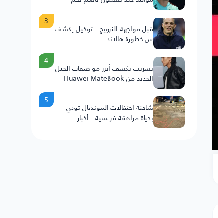
النرويج
3
قبل مواجهة النرويج.. توخيل يكشف
عن خطورة هالاند
4
تسريب يكشف أبرز مواصفات الجيل
الجديد من Huawei MateBook
Fold .. 25H
5
شاحنة احتفالات المونديال تودي
بحياة مراهقة فرنسية.. أخبار
السعودية