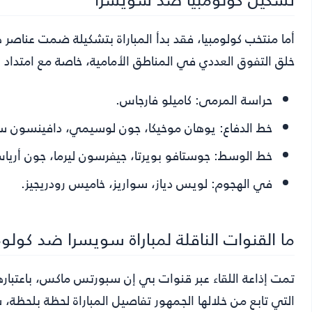
أما منتخب كولومبيا، فقد بدأ المباراة بتشكيلة ضمت عناصر 
خلق التفوق العددي في المناطق الأمامية، خاصة مع امتداد ال
حراسة المرمى:
كاميلو فارجاس.
خط الدفاع:
يوهان موخيكا، جون لوسيمي، دافينسون سان
خط الوسط:
جوستافو بويرتا، جيفرسون ليرما، جون أريا
في الهجوم:
لويس دياز، سواريز، خاميس رودريجيز.
ما القنوات الناقلة لمباراة سويسرا ضد كولومبيا
التي تابع من خلالها الجمهور تفاصيل المباراة لحظة بلحظة