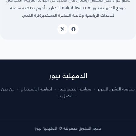
موقع الدقهلية نيوز dakahliya.com الإخباري، أقوم بتغطية شاملة
للأحداث الرياضية وخاصة الساحرة المستديرةكرة القدم.
الدقهلية نيوز
سياسة النشر والتحرير
سياسة الخصوصية
اتفاقية الاستخدام
من نحن
أتصل بنا
جميع الحقوق محفوظة © الدقهلية نيوز