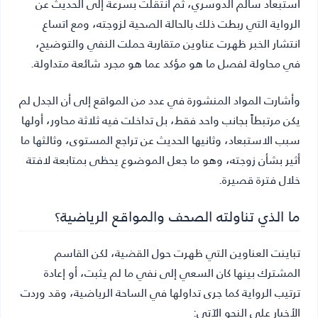
استبعاد سالم الدوسري، ثم انتقلت بسرعة إلى الحديث عن
الرواية التي ربطت ذلك بالحالة الصحية لزوجته، ومع اتساع
انتشار الخبر ظهرت عناوين متقاربة حملت النفي والتوضيح،
في محاولة لفصل ما هو مؤكد عما هو مجرد شائعة متداولة.
وأشارت المواد المنشورة في عدد من المواقع إلى أن الجدل لم
يكن مرتبطاً بجانب واحد فقط، بل تداخلت فيه ثلاثة محاور، أولها
سبب الاستبعاد، وثانيها الحديث عن تراجع المستوى، وثالثها ما
أثير بشأن زوجته، وهو ما جعل الموضوع يحظى بمتابعة لافتة
خلال فترة قصيرة.
ما الذي تناولته الصحف والمواقع الرياضية؟
تباينت العناوين التي ظهرت حول القضية، لكن القاسم
المشترك بينها كان السعي إلى نفي ما لم يثبت، أو إعادة
ترتيب الرواية كما جرى تداولها في الساحة الرياضية، وقد وردت
الأخبار على النحو الآتي: