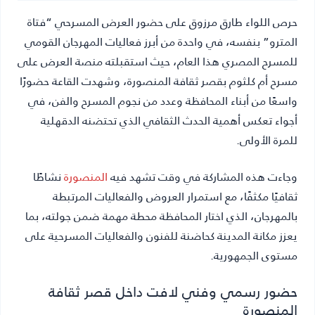
حرص اللواء طارق مرزوق على حضور العرض المسرحي “فتاة
المترو” بنفسه، في واحدة من أبرز فعاليات المهرجان القومي
للمسرح المصري هذا العام، حيث استقبلته منصة العرض على
مسرح أم كلثوم بقصر ثقافة المنصورة، وشهدت القاعة حضورًا
واسعًا من أبناء المحافظة وعدد من نجوم المسرح والفن، في
أجواء تعكس أهمية الحدث الثقافي الذي تحتضنه الدقهلية
للمرة الأولى.
وجاءت هذه المشاركة في وقت تشهد فيه
المنصورة
نشاطًا
ثقافيًا مكثفًا، مع استمرار العروض والفعاليات المرتبطة
بالمهرجان، الذي اختار المحافظة محطة مهمة ضمن جولته، بما
يعزز مكانة المدينة كحاضنة للفنون والفعاليات المسرحية على
مستوى الجمهورية.
حضور رسمي وفني لافت داخل قصر ثقافة
المنصورة