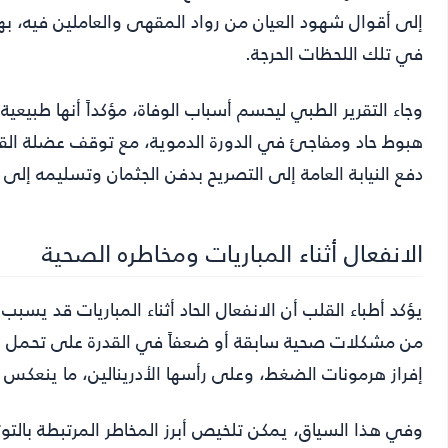
إلى أقوال شهود العيان من رواد المقهى والعاملين فيه، ب
في تلك اللحظات الحرجة.
وجاء التقرير الطبي ليحسم أسباب الوفاة، مؤكداً أنها طبيعية
هبوط حاد ومفاجئ في الدورة الدموية، مع توقف عضلة القلب 
دفع النيابة العامة إلى التصريح بدفن الجثمان وتسليمه إلى 
الانفعال أثناء المباريات ومخاطره الصحية
يؤكد أطباء القلب أن الانفعال الحاد أثناء المباريات قد يس
من مشكلات صحية سابقة أو ضعفاً في القدرة على تحمل التوت
إفراز هرمونات الضغط، وعلى رأسها الأدرينالين، ما ينعكس 
وفي هذا السياق، يمكن تلخيص أبرز المخاطر المرتبطة بالتوتر 