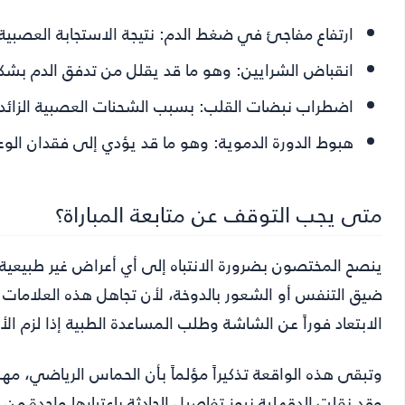
ارتفاع مفاجئ في ضغط الدم:
نتيجة الاستجابة العصبية
انقباض الشرايين:
وهو ما قد يقلل من تدفق الدم بشكل
اضطراب نبضات القلب:
بسبب الشحنات العصبية الزائدة 
هبوط الدورة الدموية:
وهو ما قد يؤدي إلى فقدان الوع
متى يجب التوقف عن متابعة المباراة؟
ينصح المختصون بضرورة الانتباه إلى أي أعراض غير طبيعية 
ضيق التنفس أو الشعور بالدوخة، لأن تجاهل هذه العلامات 
الابتعاد فوراً عن الشاشة وطلب المساعدة الطبية إذا لزم ا
وتبقى هذه الواقعة تذكيراً مؤلماً بأن الحماس الرياضي، مهما 
وقد نقلت
الدقهلية نيوز
تفاصيل الحادثة باعتبارها واحدة من 