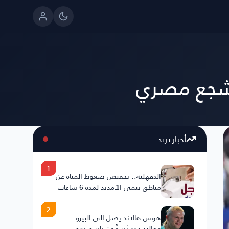
 مشجع مصري
أخبار ترند
1
الدقهلية.. تخفيض ضغوط المياه عن
مناطق بتمي الأمديد لمدة 6 ساعات
2
هوس هالاند يصل إلى البيرو..
مواليد جدد يُسمَّون باسم نجم