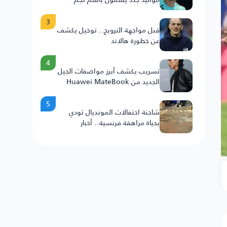
النرويج
3
قبل مواجهة النرويج.. توخيل يكشف
عن خطورة هالاند
4
تسريب يكشف أبرز مواصفات الجيل
الجديد من Huawei MateBook
Fold .. 25H
5
شاحنة احتفالات المونديال تودي
بحياة مراهقة فرنسية.. أخبار
السعودية