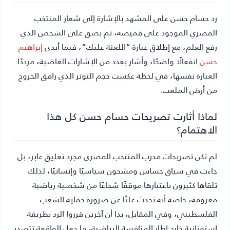
رد حسام حسن على المشهد بالإشارة إلى شعار المنتخب
المصري الموجود على قميصه، ثم بصق على الشخص الذي
رفع العلم، مع إطلاق عبارة “اللعنة عليك”، فيما أبدى
إبراهيم
حسن
انفعالًا واضحًا، وأشار بعدد من الإشارات الغاضبة، مرددًا
العبارة نفسها، في لحظة عكست حجم التوتر الذي رافق الخروج
من أرض الملعب.
لماذا أثارت تصريحات حسام حسن كل هذا
الاهتمام؟
لم تكن تصريحات مدرب المنتخب المصري مجرد تعليق عابر، بل
جاءت في سياق حساس ومشحون سياسيًا وإنسانيًا، لذلك
تلقاها كثيرون باعتبارها موقفًا شجاعًا من شخصية رياضية
معروفة، خاصة أنه تحدث علنًا عن ضرورة حماية الشعب
الفلسطيني، وفي المقابل، بدا أن آخرين قرروا الرد بطريقة
استفزازية خارج إطار المنافسة الرياضية، ما جعل الواقعة تتصدر