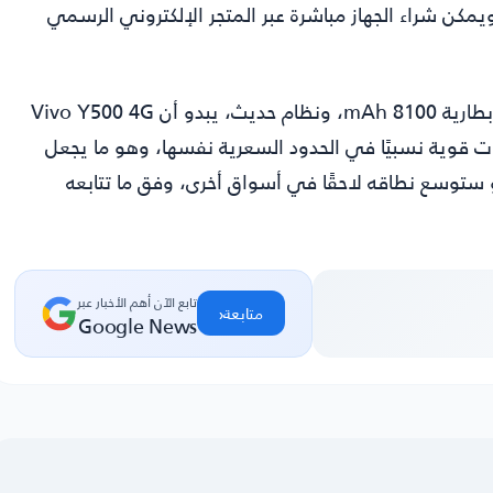
 سعر نسخة 8 جيجا من RAM و256 جيجا حوالي $407، ويمكن شراء الجهاز مباشرة عبر المتجر الإلكتروني الرسمي
وبالنظر إلى ما يقدمه الهاتف من شاشة AMOLED كبيرة، وبطارية 8100 mAh، ونظام حديث، يبدو أن Vivo Y500 4G
قوية نسبيًا في الحدود السعرية نفسها، وهو ما يجعل
و ستوسع نطاقه لاحقًا في أسواق أخرى، وفق ما تتابعه
تابع الآن أهم الأخبار عبر
‹
متابعة
Google News