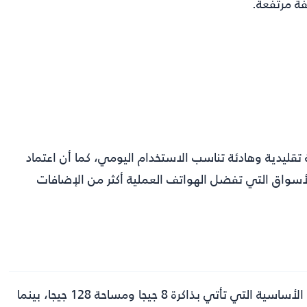
فة مرتفعة.
قليدية وهادئة تناسب الاستخدام اليومي، كما أن اعتماد
سواق التي تفضل الهواتف العملية أكثر من الإضافات
طرحت فيفو الهاتف رسميًا بسعر يبدأ من نحو $361 للنسخة الأساسية التي تأتي بذاكرة 8 جيجا ومساحة 128 جيجا، بينما