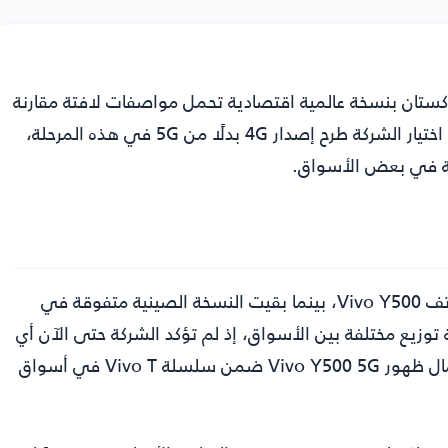
اكستان بنسخة عالمية اقتصادية تحمل مواصفات لافتة مقارنة
بفئتها، وعلى رأسها البطارية العملاقة والشاشة الكبيرة، مع اختيار الشركة طرح إصدار 4G بدلًا من 5G في هذه المرحلة،
لة في بعض الأسواق.
اعتمدت فيفو في الأسواق الدولية على النسخة 4G من هاتف Vivo Y500، بينما بقيت النسخة الصينية متفوقة في
ية توزيع مختلفة بين الأسواق، إذ لم تؤكد الشركة حتى الآن أي
موعد لطرح نسخة 5G عالميًا، في حين تتحدث تقارير عن احتمال ظهور Vivo Y500 5G ضمن سلسلة Vivo T في أسواق