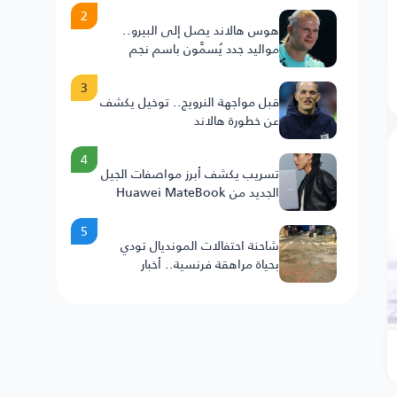
2
هوس هالاند يصل إلى البيرو..
مواليد جدد يُسمَّون باسم نجم
النرويج
3
قبل مواجهة النرويج.. توخيل يكشف
عن خطورة هالاند
4
تسريب يكشف أبرز مواصفات الجيل
الجديد من Huawei MateBook
Fold .. 25H
5
شاحنة احتفالات المونديال تودي
بحياة مراهقة فرنسية.. أخبار
السعودية