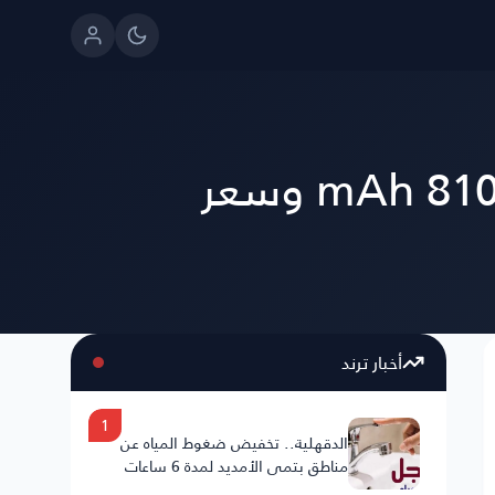
فيفو تكشف رسميًا عن هاتف Vivo Y500 4G ببطارية 8100 mAh وسعر
أخبار ترند
1
الدقهلية.. تخفيض ضغوط المياه عن
مناطق بتمي الأمديد لمدة 6 ساعات