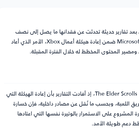
 بعد تقارير حديثة تحدثت عن فقدانها ما يصل إلى نصف
فريق تطويرها، وذلك عقب موجة تسريحات واسعة نفذتها Microsoft ضمن إعادة هيكلة أعمال Xbox، الأمر الذي أعاد
ومصير المحتوى المخطط له خلال الفترة المقبلة.
جاءت هذه التطورات في وقت حساس بالنسبة إلى The Elder Scrolls Online، إذ أفادت التقارير بأن إعادة الهيكلة التي
نعكست مباشرة على ZeniMax، ومنها فريق اللعبة، وبحسب ما نُقل عن مصادر داخلية، فإن خسارة
ة المشروع على الاستمرار بالوتيرة نفسها التي اعتادها
طط دعم طويلة الأمد.