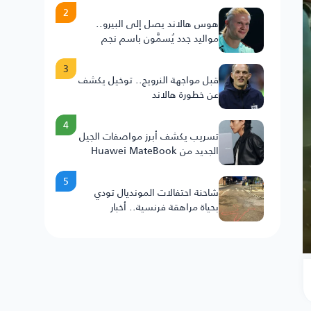
2
هوس هالاند يصل إلى البيرو..
مواليد جدد يُسمَّون باسم نجم
النرويج
3
قبل مواجهة النرويج.. توخيل يكشف
عن خطورة هالاند
4
تسريب يكشف أبرز مواصفات الجيل
الجديد من Huawei MateBook
Fold .. 25H
5
شاحنة احتفالات المونديال تودي
بحياة مراهقة فرنسية.. أخبار
السعودية