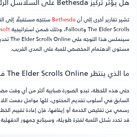
هل يؤثر تركيز Bethesda على السلاسل الرئيسية في اللعبة؟
تشير تقارير أخرى إلى أن
Bethesda
ستتجه مستقبلًا إلى ال
The Elder Scrolls وFallout، وذلك ضمن استراتيجية
soft
سينعكس ه
مستوى الاهتمام المخصص للعبة على المدى القريب.
ما الذي ينتظر The Elder Scrolls Online في المرحلة المقبلة؟
حتى هذه اللحظة، تبدو الصورة ضبابية أكثر من أي وقت مضى،
السابق في أسلوب تقديم المحتوى، كلها عوامل دفعت اللاع
رسمي عن تقليص الخدمة أو إيقافها، فإن إعادة تقييم الخط
قد تحدد شكل اللعبة لفترة طويلة، وسيتابع جمهور الدقهلية ن