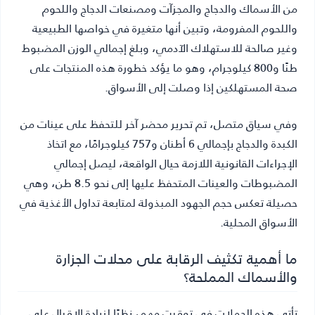
من الأسماك والدجاج والمجزآت ومصنعات الدجاج واللحوم
واللحوم المفرومة، وتبين أنها متغيرة في خواصها الطبيعية
وغير صالحة للاستهلاك الآدمي، وبلغ إجمالي الوزن المضبوط
طنًا و800 كيلوجرام، وهو ما يؤكد خطورة هذه المنتجات على
صحة المستهلكين إذا وصلت إلى الأسواق.
وفي سياق متصل، تم تحرير محضر آخر للتحفظ على عينات من
الكبدة والدجاج بإجمالي 6 أطنان و757 كيلوجرامًا، مع اتخاذ
الإجراءات القانونية اللازمة حيال الواقعة، ليصل إجمالي
المضبوطات والعينات المتحفظ عليها إلى نحو 8.5 طن، وهي
حصيلة تعكس حجم الجهود المبذولة لمتابعة تداول الأغذية في
الأسواق المحلية.
ما أهمية تكثيف الرقابة على محلات الجزارة
والأسماك المملحة؟
تأتي هذه الحملات في توقيت مهم، نظرًا لزيادة الإقبال على