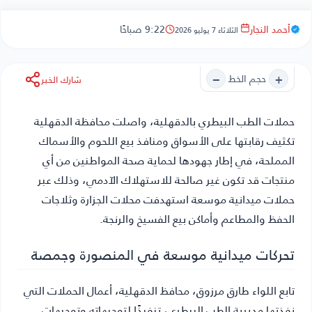
أحمد النجار
9:22 صباحًا
الثلاثاء 7 يوليو 2026
−
+
حجم الخط
شارك الخبر
حملات الطب البيطري بالدقهلية
، واصلت محافظة الدقهلية
تكثيف رقابتها على الأسواق ومنافذ بيع اللحوم والأسماك
المملحة، في إطار جهودها لحماية صحة المواطنين من أي
منتجات قد تكون غير صالحة للاستهلاك الآدمي، وذلك عبر
حملات ميدانية موسعة استهدفت محلات الجزارة وثلاجات
الحفظ والمطاعم وأماكن بيع الفسيخ والرنجة.
تحركات ميدانية موسعة في المنصورة وجمصة
تابع اللواء طارق مرزوق، محافظ الدقهلية، أعمال الحملات التي
نفذتها مديرية الطب البيطري، تنفيذًا لتوجيهاته وتوجيهات