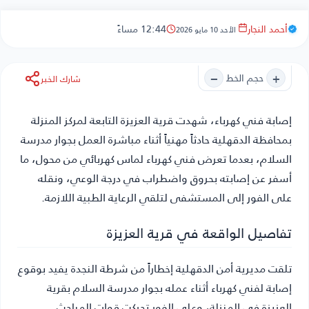
أحمد النجار
12:44 مساءً
الأحد 10 مايو 2026
−
+
حجم الخط
شارك الخبر
إصابة فني كهرباء
، شهدت قرية العزيزة التابعة لمركز المنزلة
بمحافظة الدقهلية حادثاً مهنياً أثناء مباشرة العمل بجوار مدرسة
السلام، بعدما تعرض فني كهرباء لماس كهربائي من محول، ما
أسفر عن إصابته بحروق واضطراب في درجة الوعي، ونقله
على الفور إلى المستشفى لتلقي الرعاية الطبية اللازمة.
تفاصيل الواقعة في قرية العزيزة
تلقت مديرية أمن الدقهلية إخطاراً من شرطة النجدة يفيد بوقوع
إصابة لفني كهرباء أثناء عمله بجوار مدرسة السلام بقرية
العزيزة في المنزلة، وعلى الفور تحركت قوات المباحث