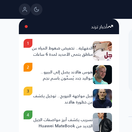
أخبار ترند
1
الدقهلية.. تخفيض ضغوط المياه عن
مناطق بتمي الأمديد لمدة 6 ساعات
2
هوس هالاند يصل إلى البيرو..
مواليد جدد يُسمَّون باسم نجم
النرويج
3
قبل مواجهة النرويج.. توخيل يكشف
عن خطورة هالاند
4
تسريب يكشف أبرز مواصفات الجيل
الجديد من Huawei MateBook
Fold .. 25H