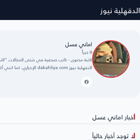
الدقهلية نيوز
اماني عسل
0 خبراً
كاتبة محتوى - كاتب صحفية في شتى المجالات "التقن
الدقهلية نيوز dakahliya.com الإخباري، كما انني أكتب في العديد من المواقع الإخبارية الأخرى.
أخبار اماني عسل
لا توجد أخبار حالياً