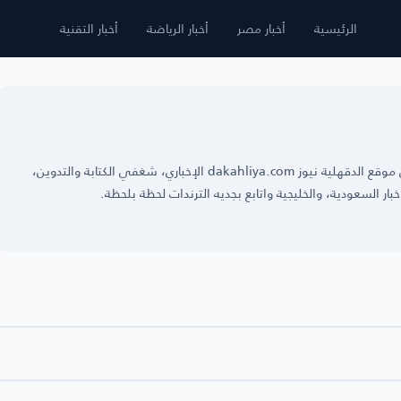
الرئيسية
أخبار مصر
أخبار الرياضة
أخبار التقنية
انا مليكة كاتبة ومحررة بعدة مواقع إخبارية، وأكتب في موقع الدقهلية نيوز dakahliya.com الإخباري، شغفي الكتابة والتدوين،
خبار السعودية، والخليجية واتابع بجديه الترندات لحظة بلحظة.