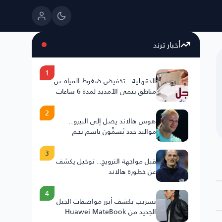
أخبار ترند
1
الدقهلية.. تخفيض ضغوط المياه عن
مناطق بتمي الأمديد لمدة 6 ساعات
2
هوس هالاند يصل إلى البيرو..
مواليد جدد يُسمَّون باسم نجم
النرويج
3
قبل مواجهة النرويج.. توخيل يكشف
عن خطورة هالاند
4
تسريب يكشف أبرز مواصفات الجيل
الجديد من Huawei MateBook
Fold .. 25H